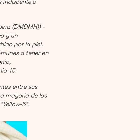
 iridiscente o
oína (DMDMH)) -
co y un
ido por la piel.
omunes a tener en
nio,
nio-15.
ntes entre sus
La mayoría de los
"Yellow-5".