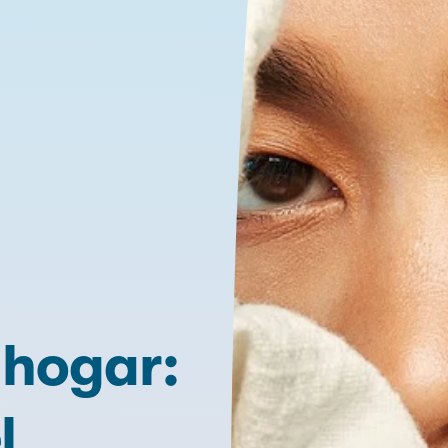
 hogar:
l