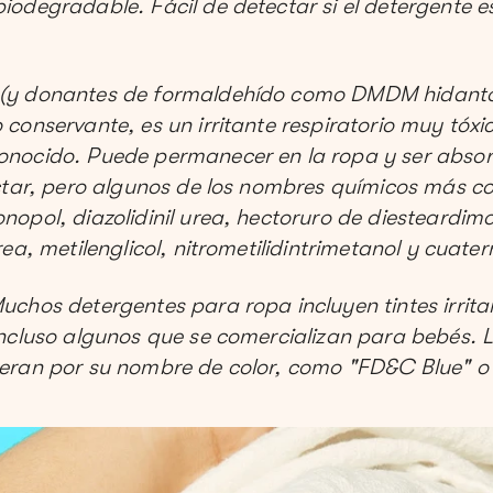
iodegradable. Fácil de detectar si el detergente es
(y donantes de formaldehído como DMDM ​​hidant
 conservante, es un irritante respiratorio muy tóxi
nocido. Puede permanecer en la ropa y ser absorb
ectar, pero algunos de los nombres químicos más c
nopol, diazolidinil urea, hectoruro de diesteardimo
rea, metilenglicol, nitrometilidintrimetanol y cuater
uchos detergentes para ropa incluyen tintes irrita
incluso algunos que se comercializan para bebés. 
eran por su nombre de color, como "FD&C Blue" o 