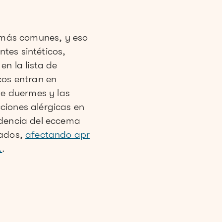
s más comunes, y eso
tes sintéticos,
en la lista de
cos entran en
ue duermes y las
ciones alérgicas en
idencia del eccema
zados,
afectando apr
.
.