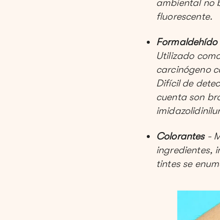
ambiental no b
fluorescente.
Formaldehído
Utilizado como
carcinógeno co
Difícil de det
cuenta son bro
imidazolidinilu
Colorantes
- M
ingredientes, 
tintes se enum