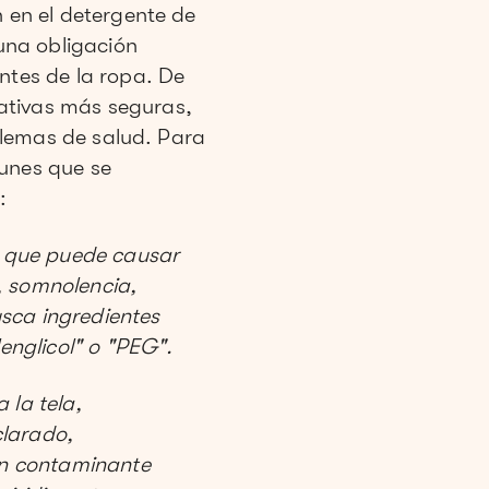
n en el detergente de
 una obligación
ntes de la ropa. De
ativas más seguras,
oblemas de salud. Para
munes que se
:
 que puede causar
s, somnolencia,
sca ingredientes
lenglicol" o "PEG".
 la tela,
clarado,
 un contaminante