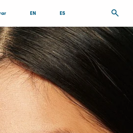
rar
EN
ES