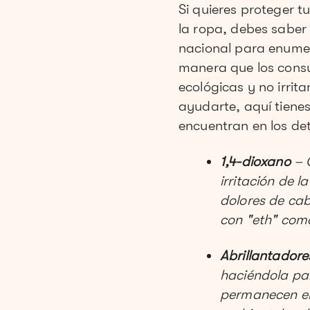
Si quieres proteger t
la ropa, debes saber 
nacional para enumera
manera que los consu
ecológicas y no irrit
ayudarte, aquí tiene
encuentran en los de
1,4-dioxano
– 
irritación de l
dolores de cab
con "eth" como 
Abrillantadore
haciéndola par
permanecen en 