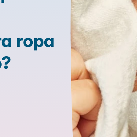
ra ropa
o?