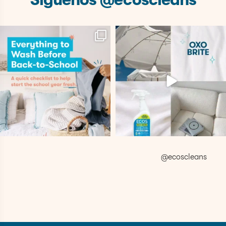
Back-to-school prep
Say hello to our newest
doesn`t stop at school
...
laundry hack, the Oxo
...
13
0
20
2
@ecoscleans