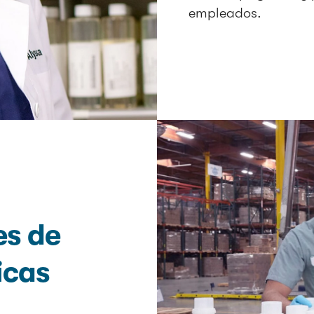
empleados.
s de
icas