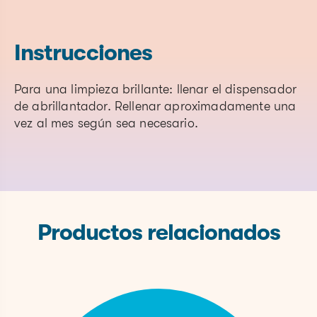
CAS# if
Chemical Name
Function
concentrati
material
of
is a
nonfunction
blend)
ingredient if
Instrucciones
present)
7732-
Para una limpieza brillante: llenar el dispensador
Water
Solvent
None
18-5
de abrillantador. Rellenar aproximadamente una
vez al mes según sea necesario.
Ethyl Hexyl
125590-
Surfactant
None
Glucoside
73-0
Water
Urea
57-13-6
None
Softener
122-99-
Phenoxyethanol
Preservative
None
6
Productos relacionados
Citrus Limon
8008-
Fragrance
None
(Lemon) Peel Oil
56-8